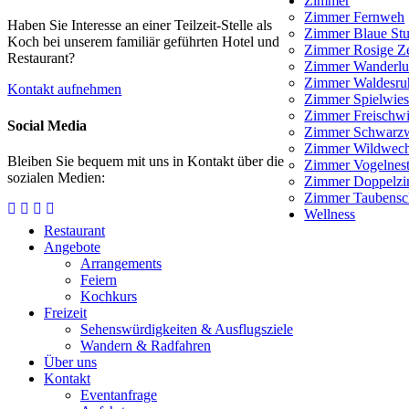
Zimmer
Zimmer Fernweh
Haben Sie Interesse an einer Teilzeit-Stelle als
Zimmer Blaue St
Koch bei unserem familiär geführten Hotel und
Zimmer Rosige Ze
Restaurant?
Zimmer Wanderlu
Zimmer Waldesru
Kontakt aufnehmen
Zimmer Spielwie
Zimmer Freischw
Social Media
Zimmer Schwarz
Zimmer Wildwech
Bleiben Sie bequem mit uns in Kontakt über die
Zimmer Vogelnes
sozialen Medien:
Zimmer Doppelz
Zimmer Taubensc
Wellness
Restaurant
Angebote
Arrangements
Feiern
Kochkurs
Freizeit
Sehenswürdigkeiten & Ausflugsziele
Wandern & Radfahren
Über uns
Kontakt
Eventanfrage