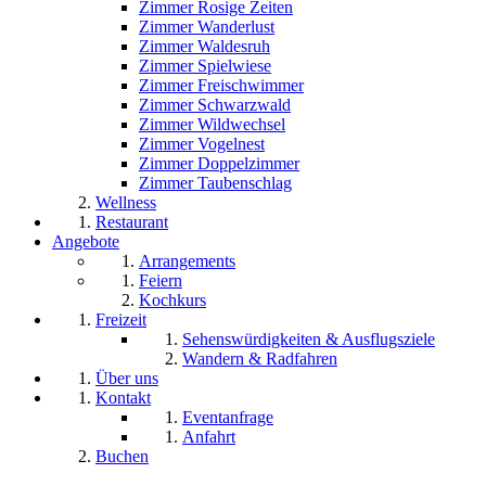
Zimmer Rosige Zeiten
Zimmer Wanderlust
Zimmer Waldesruh
Zimmer Spielwiese
Zimmer Freischwimmer
Zimmer Schwarzwald
Zimmer Wildwechsel
Zimmer Vogelnest
Zimmer Doppelzimmer
Zimmer Taubenschlag
Wellness
Restaurant
Angebote
Arrangements
Feiern
Kochkurs
Freizeit
Sehenswürdigkeiten & Ausflugsziele
Wandern & Radfahren
Über uns
Kontakt
Eventanfrage
Anfahrt
Buchen