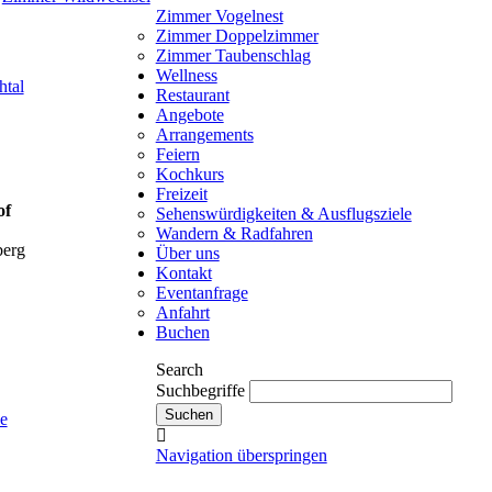
Zimmer Vogelnest
Zimmer Doppelzimmer
Zimmer Taubenschlag
Wellness
htal
Restaurant
Angebote
Arrangements
Feiern
Kochkurs
Freizeit
of
Sehenswürdigkeiten & Ausflugsziele
Wandern & Radfahren
berg
Über uns
Kontakt
Eventanfrage
Anfahrt
Buchen
Search
Suchbegriffe
e
Navigation überspringen